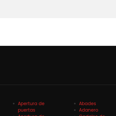
Apertura de
Abades
puertas
Adanero