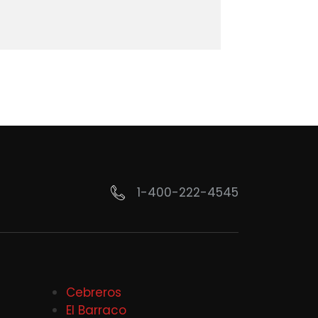
1-400-222-4545
Cebreros
El Barraco