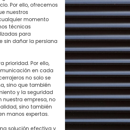
o. Por ello, ofrecemos
ue nuestros
n cualquier momento
mos técnicas
lizadas para
e sin dañar la persiana
 prioridad. Por ello,
 comunicación en cada
cerrajeros no solo se
a, sino que también
miento y la seguridad
 en nuestra empresa, no
calidad, sino también
 en manos expertas.
una solución efectiva y