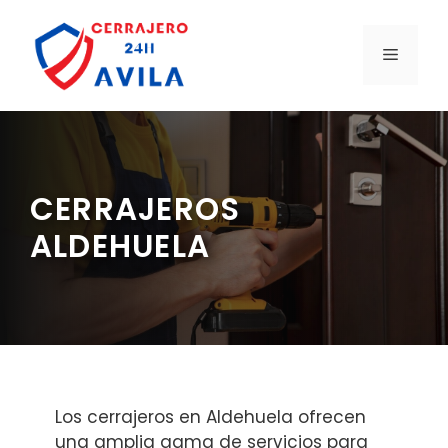
Saltar
al
MENÚ
contenido
CERRAJEROS
ALDEHUELA
Los cerrajeros en Aldehuela ofrecen
una amplia gama de servicios para