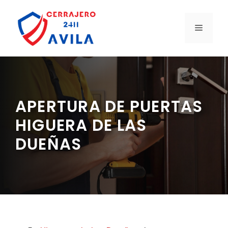
Saltar
al
MENÚ
contenido
APERTURA DE PUERTAS
HIGUERA DE LAS
DUEÑAS