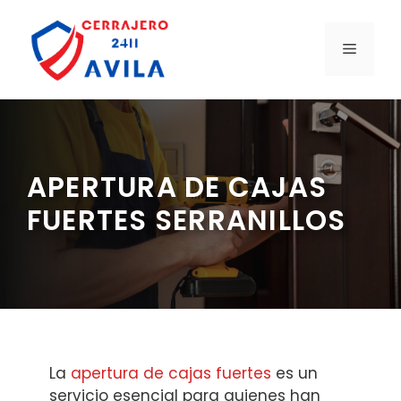
Saltar
al
MENÚ
contenido
APERTURA DE CAJAS
FUERTES SERRANILLOS
La
apertura de cajas fuertes
es un
servicio esencial para quienes han