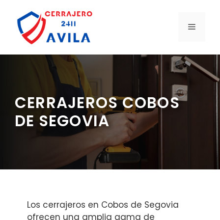
Saltar
al
MENÚ
contenido
CERRAJEROS COBOS
DE SEGOVIA
Los cerrajeros en Cobos de Segovia
ofrecen una amplia gama de