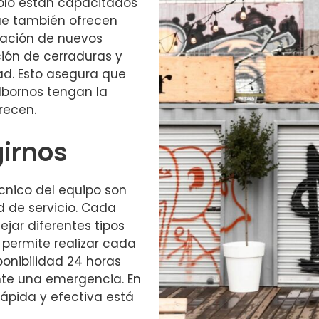
solo están capacitados
que también ofrecen
alación de nuevos
ión de cerraduras y
ad. Esto asegura que
lbornos tengan la
recen.
girnos
écnico del equipo son
d de servicio. Cada
ar diferentes tipos
permite realizar cada
ponibilidad 24 horas
nte una emergencia. En
rápida y efectiva está