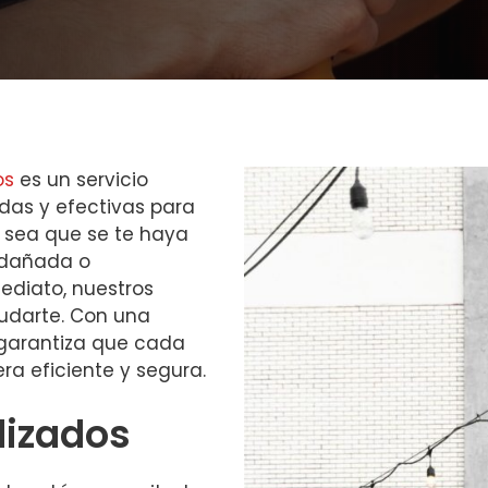
os
es un servicio
idas y efectivas para
 sea que se te haya
é dañada o
diato, nuestros
udarte. Con una
e garantiza que cada
ra eficiente y segura.
lizados