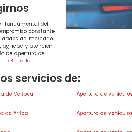
girnos
lar fundamental del
compromiso constante
sidades del mercado.
 agilidad y atención
io de apertura de
en
La Serrada
.
s servicios de:
na de Voltoya
Apertura de vehiculos
a de Arriba
Apertura de vehicul