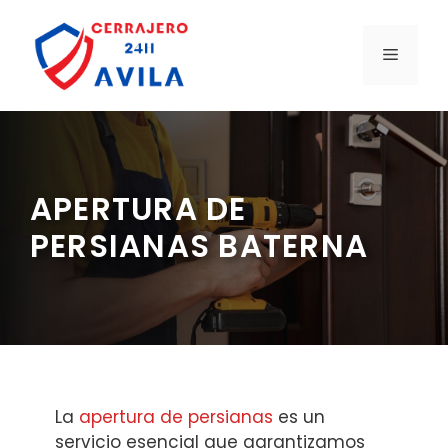
Saltar
al
MENÚ
contenido
APERTURA DE
PERSIANAS BATERNA
La
apertura de persianas
es un
servicio esencial que garantizamos