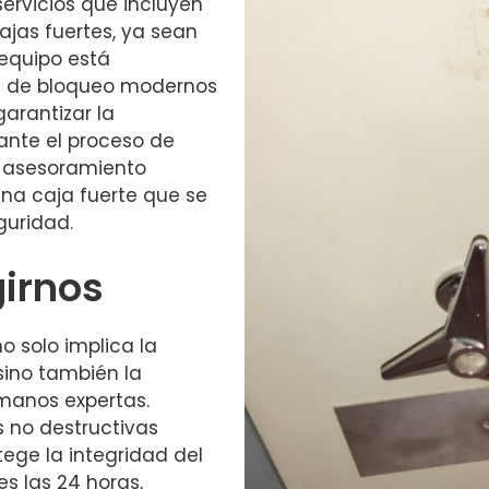
ervicios que incluyen
ajas fuertes, ya sean
 equipo está
s de bloqueo modernos
garantizar la
ante el proceso de
 asesoramiento
una caja fuerte que se
guridad.
girnos
o solo implica la
 sino también la
manos expertas.
s no destructivas
tege la integridad del
s las 24 horas,