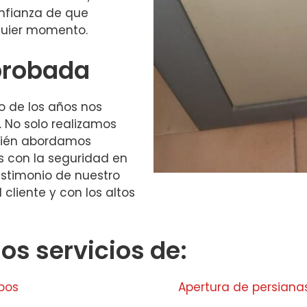
onfianza de que
quier momento.
probada
o de los años nos
. No solo realizamos
mbién abordamos
s con la seguridad en
estimonio de nuestro
cliente y con los altos
s servicios de:
abos
Apertura de persiana