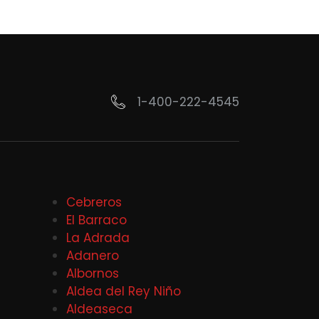
1-400-222-4545
Cebreros
El Barraco
La Adrada
Adanero
Albornos
Aldea del Rey Niño
Aldeaseca