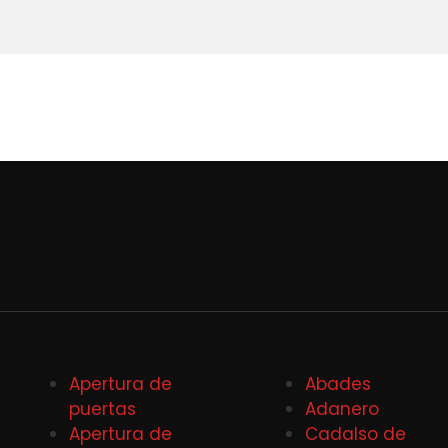
Apertura de
Abades
puertas
Adanero
Apertura de
Cadalso de