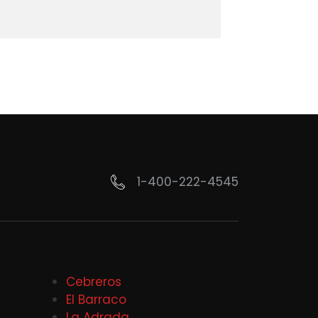
1-400-222-4545
Cebreros
El Barraco
La Adrada