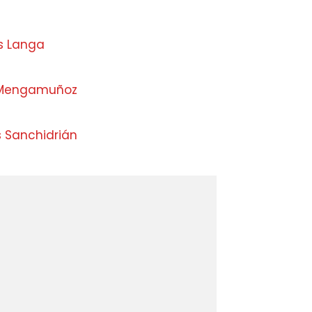
s Langa
s Mengamuñoz
s Sanchidrián