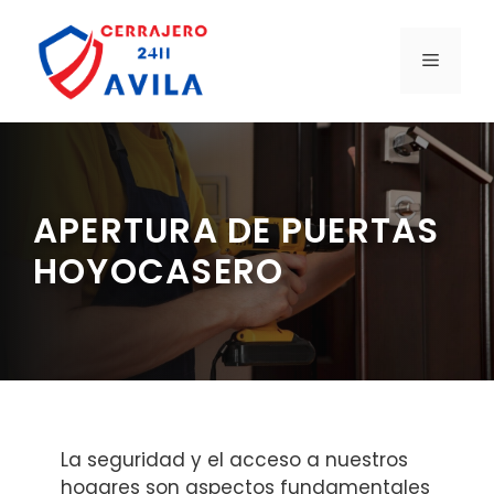
Saltar
al
MENÚ
contenido
APERTURA DE PUERTAS
HOYOCASERO
La seguridad y el acceso a nuestros
hogares son aspectos fundamentales