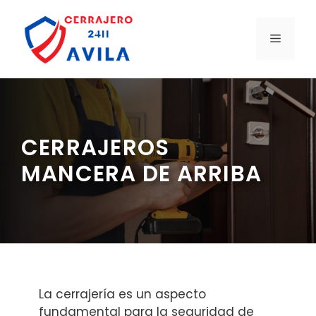
Saltar
al
MENÚ
contenido
CERRAJEROS
MANCERA DE ARRIBA
La cerrajería es un aspecto
fundamental para la seguridad de