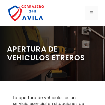
Saltar
al
MENÚ
contenido
APERTURA DE
VEHICULOS ETREROS
La apertura de vehículos es un
servicio esencial en situaciones de