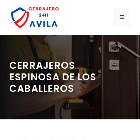
Saltar
al
MENÚ
contenido
CERRAJEROS
ESPINOSA DE LOS
CABALLEROS