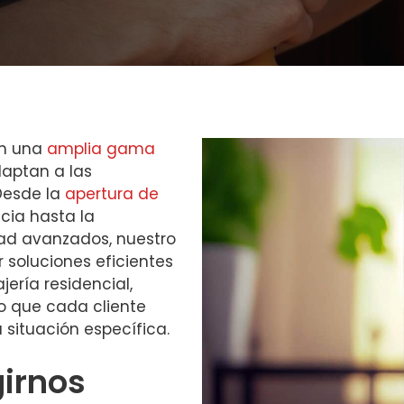
on una
amplia gama
aptan a las
Desde la
apertura de
cia hasta la
dad avanzados, nuestro
 soluciones eficientes
ería residencial,
o que cada cliente
 situación específica.
girnos