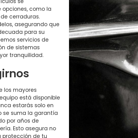
ículos se
 opciones, como la
 de cerraduras.
elos, asegurando que
adecuada para su
cemos servicios de
ión de sistemas
or tranquilidad.
girnos
de los mayores
equipo está disponible
nunca estarás solo en
 se suma la garantía
do por años de
jería. Esto asegura no
a protección de tu