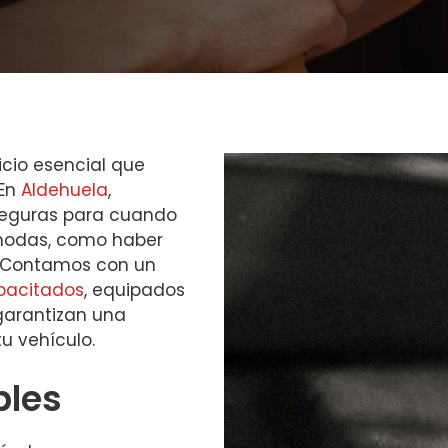
icio esencial que
 En
Aldehuela
,
seguras para cuando
ómodas, como haber
e. Contamos con un
pacitados
, equipados
arantizan una
u vehículo.
bles