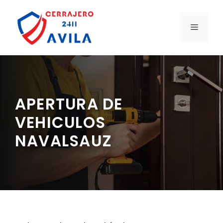
Saltar
al
MENÚ
contenido
APERTURA DE
VEHICULOS
NAVALSAUZ