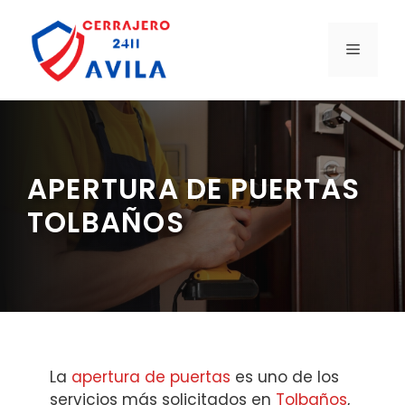
Saltar
al
MENÚ
contenido
APERTURA DE PUERTAS
TOLBAÑOS
La
apertura de puertas
es uno de los
servicios más solicitados en
Tolbaños
,