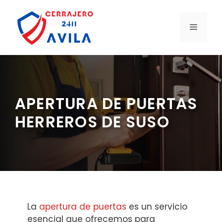
Saltar
al
MENÚ
contenido
APERTURA DE PUERTAS
HERREROS DE SUSO
La
apertura de puertas
es un servicio
esencial que ofrecemos para