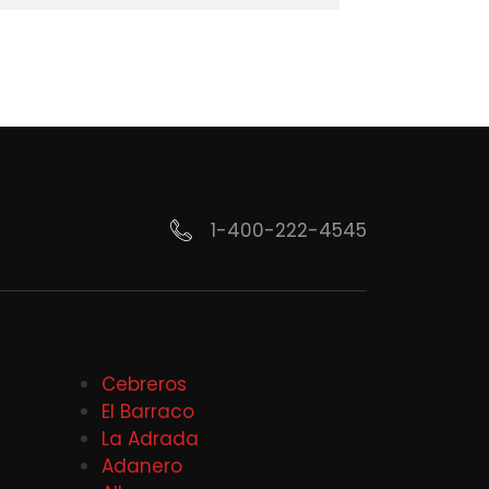
1-400-222-4545
Cebreros
El Barraco
La Adrada
Adanero