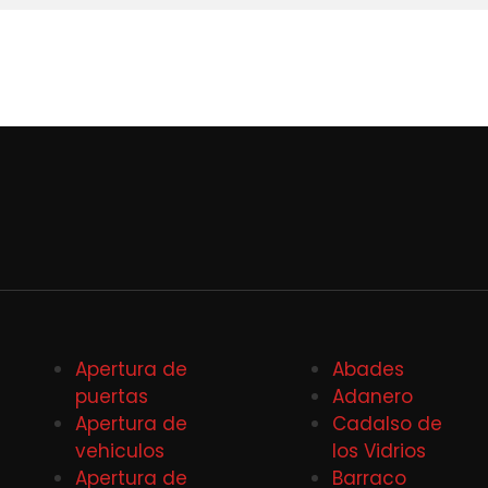
Apertura de
Abades
puertas
Adanero
Apertura de
Cadalso de
vehiculos
los Vidrios
Apertura de
Barraco