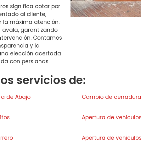
ros significa optar por
ientado al cliente,
n la máxima atención.
s avala, garantizando
intervención. Contamos
sparencia y la
 una elección acertada
ada con persianas.
s servicios de:
ra de Abajo
Cambio de cerraduras
itos
Apertura de vehiculo
rrero
Apertura de vehiculo