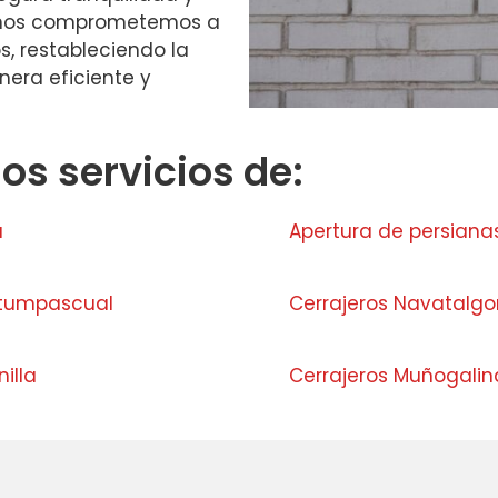
, nos comprometemos a
s, restableciendo la
era eficiente y
s servicios de:
a
Apertura de persiana
rtumpascual
Cerrajeros Navatalgo
illa
Cerrajeros Muñogalin