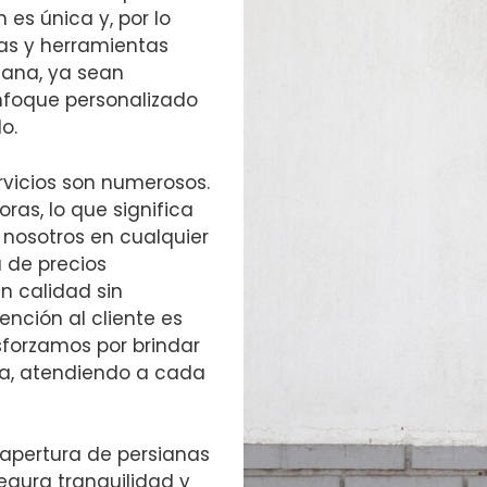
s única y, por lo
as y herramientas
iana, ya sean
nfoque personalizado
o.
ervicios son numerosos.
ras, lo que significa
 nosotros en cualquier
 de precios
n calidad sin
nción al cliente es
sforzamos por brindar
va, atendiendo a cada
 apertura de persianas
egura tranquilidad y