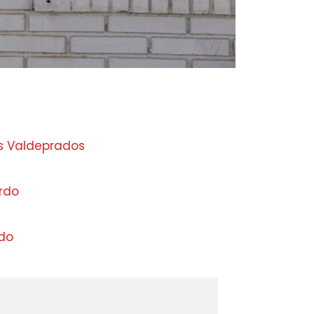
s Valdeprados
rdo
do