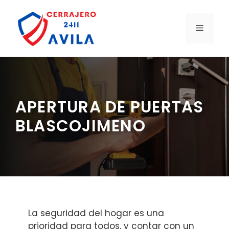
Saltar
al
MENÚ
contenido
APERTURA DE PUERTAS
BLASCOJIMENO
La seguridad del hogar es una
prioridad para todos, y contar con un