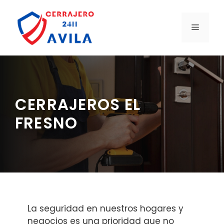
Saltar
al
MENÚ
contenido
CERRAJEROS EL
FRESNO
La seguridad en nuestros hogares y
negocios es una prioridad que no