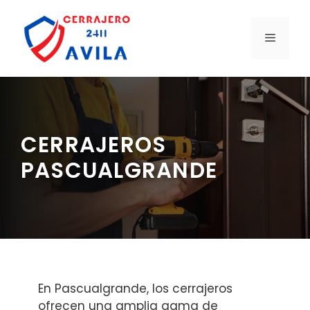
Saltar
al
MENÚ
contenido
CERRAJEROS
PASCUALGRANDE
En Pascualgrande, los cerrajeros
ofrecen una amplia gama de