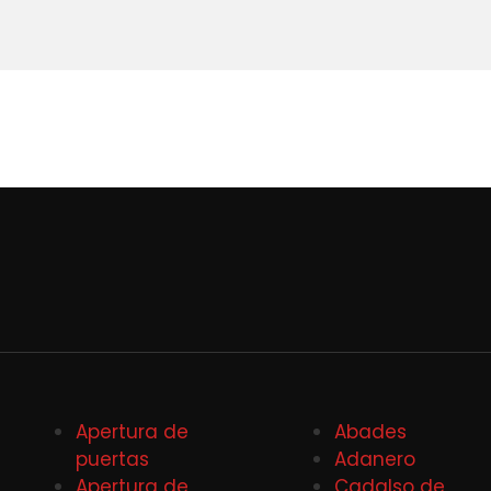
Apertura de
Abades
puertas
Adanero
Apertura de
Cadalso de