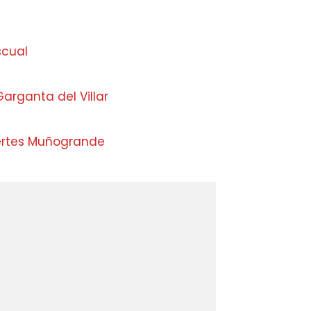
scual
arganta del Villar
ertes Muñogrande