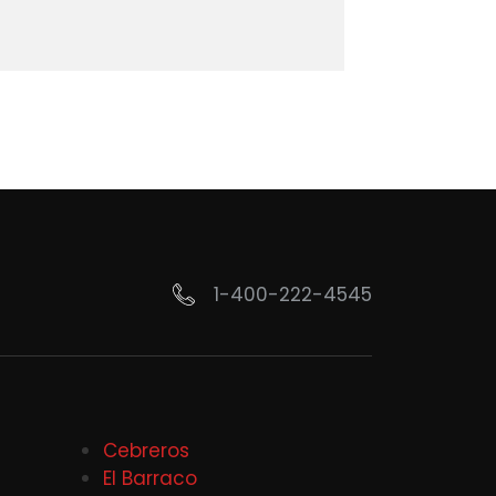
1-400-222-4545
Cebreros
El Barraco