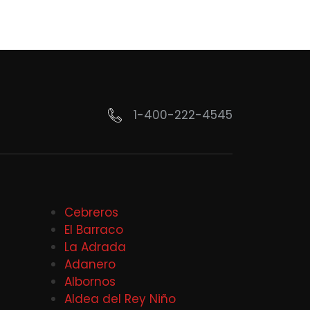
1-400-222-4545
Cebreros
El Barraco
La Adrada
Adanero
Albornos
Aldea del Rey Niño