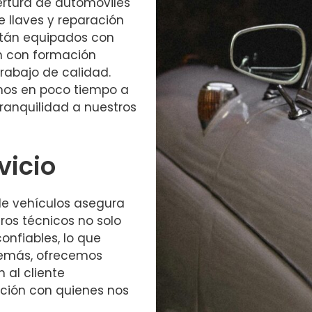
pertura de automóviles
e llaves y reparación
stán equipados con
n con formación
trabajo de calidad.
emos en poco tiempo a
tranquilidad a nuestros
vicio
 de vehículos asegura
ros técnicos no solo
onfiables, lo que
Además, ofrecemos
 al cliente
lación con quienes nos