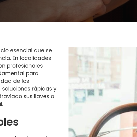
icio esencial que se
ia. En localidades
con profesionales
ndamental para
idad de los
 soluciones rápidas y
raviado sus llaves o
l.
bles