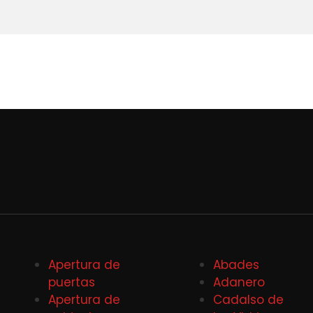
Apertura de
Abades
puertas
Adanero
Apertura de
Cadalso de