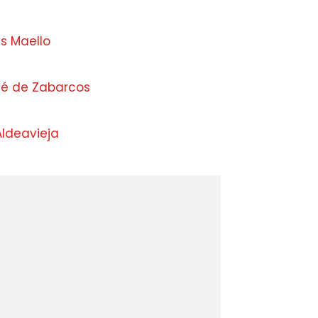
s Maello
mé de Zabarcos
Aldeavieja