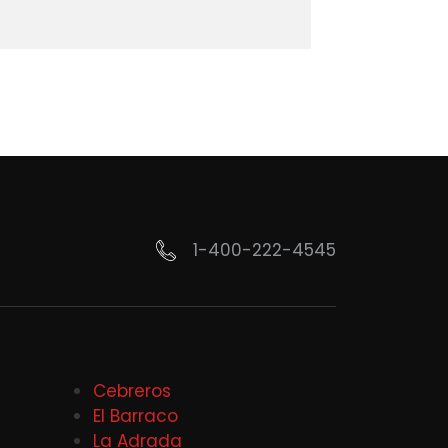
1-400-222-4545
Cebreros
El Barraco
La Adrada