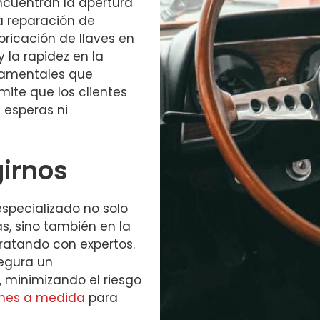
ncuentran la apertura
a reparación de
bricación de llaves en
y la rapidez en la
damentales que
mite que los clientes
 esperas ni
girnos
especializado no solo
s, sino también en la
tratando con expertos.
segura un
 minimizando el riesgo
ones a medida
para