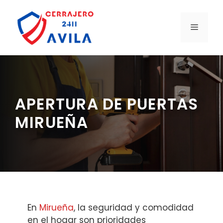
Saltar
al
MENÚ
contenido
APERTURA DE PUERTAS
MIRUEÑA
En
Mirueña
, la seguridad y comodidad
en el hogar son prioridades