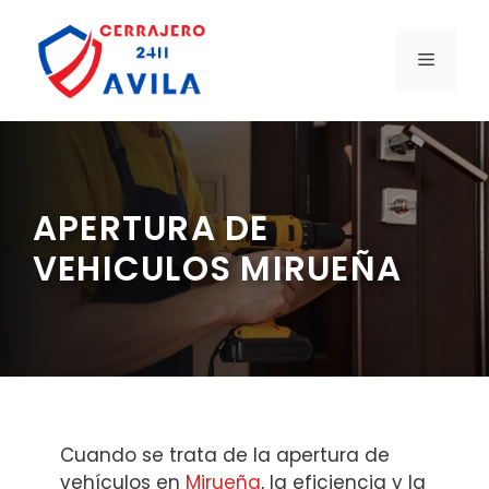
Saltar
al
MENÚ
contenido
APERTURA DE
VEHICULOS MIRUEÑA
Cuando se trata de la apertura de
vehículos en
Mirueña
, la eficiencia y la