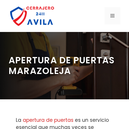
Saltar
al
MENÚ
contenido
APERTURA DE PUERTAS
MARAZOLEJA
La
apertura de puertas
es un servicio
esencial que muchas veces se