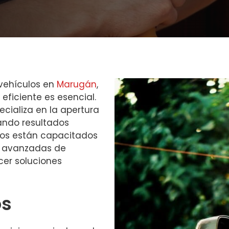
 vehículos en
Marugán
,
 eficiente es esencial.
cializa en la apertura
zando resultados
eros están capacitados
ás avanzadas de
cer soluciones
os