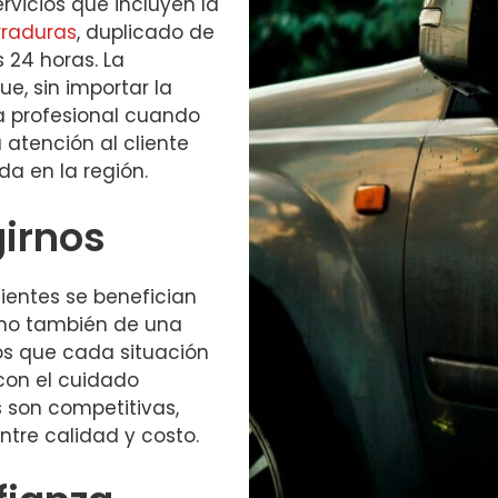
icios que incluyen la
rraduras
, duplicado de
 24 horas. La
e, sin importar la
a profesional cuando
 atención al cliente
da en la región.
girnos
clientes se benefician
sino también de una
s que cada situación
on el cuidado
s son competitivas,
ntre calidad y costo.