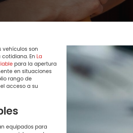
s vehículos son
 cotidiana. En
La
fiable
para la apertura
mente en situaciones
lio rango de
 el acceso a su
bles
tán equipados para