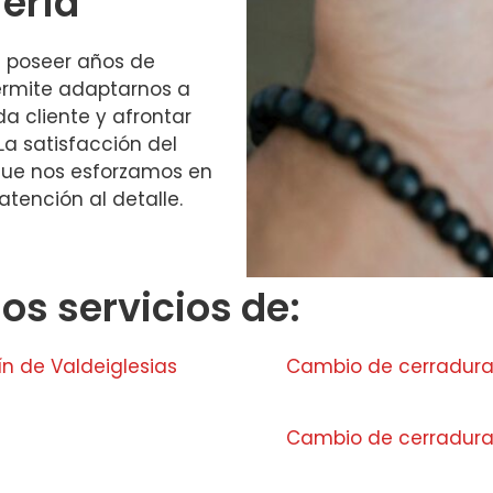
jería
 poseer años de
permite adaptarnos a
a cliente y afrontar
La satisfacción del
o que nos esforzamos en
atención al detalle.
s servicios de:
n de Valdeiglesias
Cambio de cerradur
Cambio de cerraduras