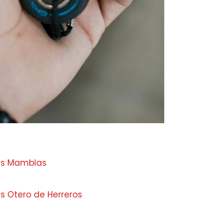
as Mamblas
 Otero de Herreros