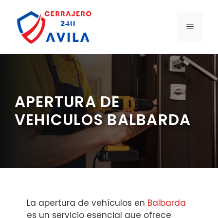
Saltar
al
MENÚ
contenido
APERTURA DE
VEHICULOS BALBARDA
La apertura de vehículos en
Balbarda
es un servicio esencial que ofrece