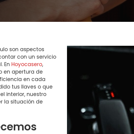
culo son aspectos
contar con un servicio
l. En
Hoyocasero
,
o en apertura de
eficiencia en cada
ido tus llaves o que
 interior, nuestro
r la situación de
recemos