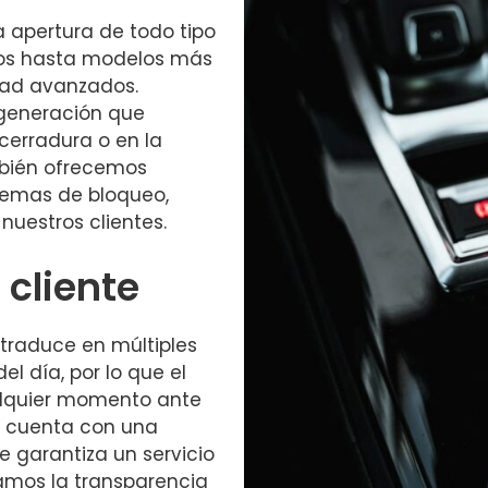
la apertura de todo tipo
uos hasta modelos más
dad avanzados.
 generación que
cerradura o en la
mbién ofrecemos
stemas de bloqueo,
 nuestros clientes.
 cliente
traduce en múltiples
l día, por lo que el
alquier momento ante
l cuenta con una
e garantiza un servicio
amos la transparencia