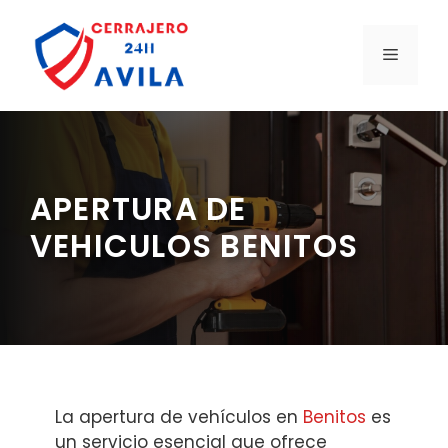
Saltar
al
MENÚ
contenido
APERTURA DE
VEHICULOS BENITOS
La apertura de vehículos en
Benitos
es
un servicio esencial que ofrece