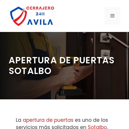
Saltar
al
MENÚ
contenido
APERTURA DE PUERTAS
SOTALBO
La
apertura de puertas
es uno de los
servicios más solicitados en
Sotalbo
,