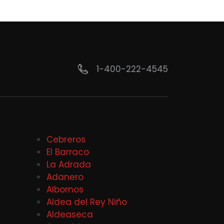
1-400-222-4545
Cebreros
El Barraco
La Adrada
Adanero
Albornos
Aldea del Rey Niño
Aldeaseca