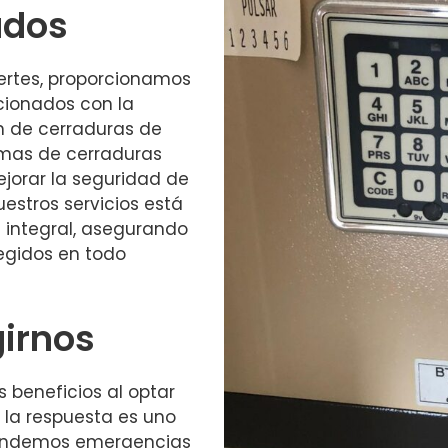
ados
ertes, proporcionamos
cionados con la
ión de cerraduras de
emas de cerraduras
jorar la seguridad de
estros servicios está
 integral, asegurando
tegidos en todo
girnos
s beneficios al optar
n la respuesta es uno
atendemos emergencias