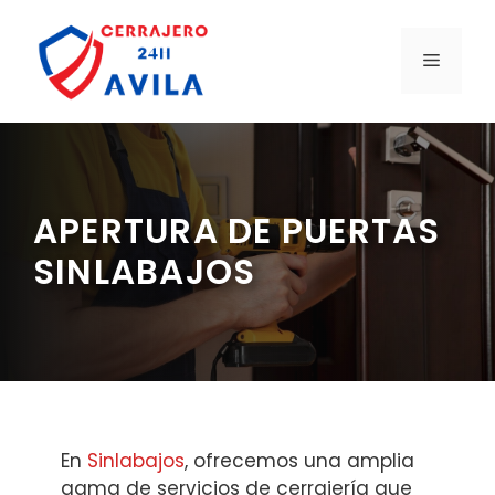
Saltar
al
MENÚ
contenido
APERTURA DE PUERTAS
SINLABAJOS
En
Sinlabajos
, ofrecemos una amplia
gama de servicios de cerrajería que