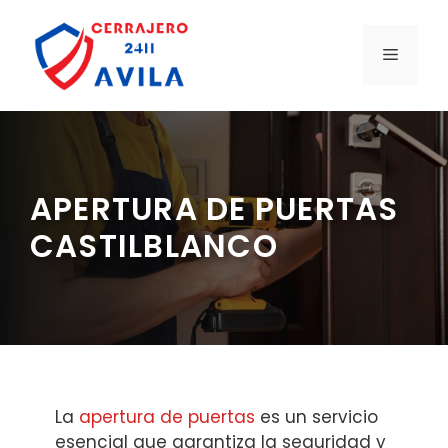
Saltar
al
MENÚ
contenido
APERTURA DE PUERTAS
CASTILBLANCO
La
apertura de puertas
es un servicio
esencial que garantiza la seguridad y