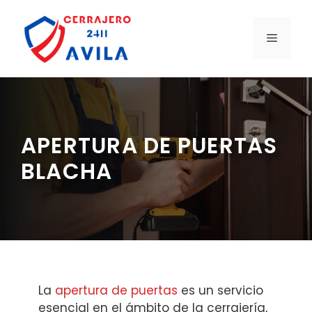
Saltar
al
MENÚ
contenido
APERTURA DE PUERTAS
BLACHA
La
apertura de puertas
es un servicio
esencial en el ámbito de la cerrajería,