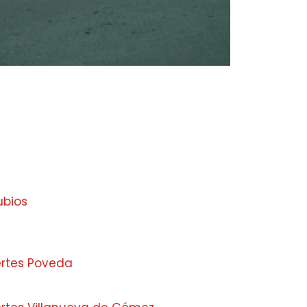
ubios
ertes Poveda