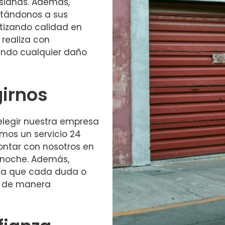
sianas. Además,
ptándonos a sus
tizando calidad en
 realiza con
ndo cualquier daño
girnos
 elegir nuestra empresa
emos un servicio 24
contar con nosotros en
 noche. Además,
iza que cada duda o
a de manera