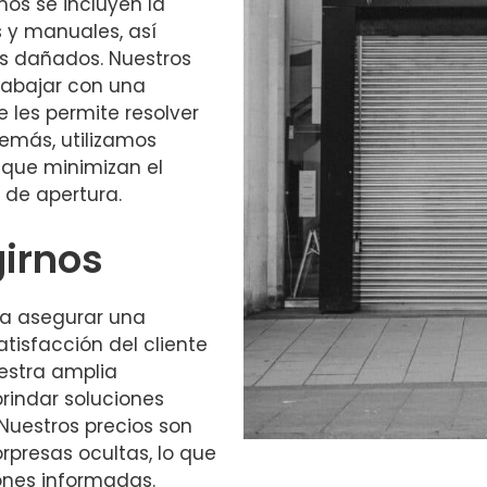
mos se incluyen la
 y manuales, así
s dañados. Nuestros
rabajar con una
 les permite resolver
emás, utilizamos
 que minimizan el
 de apertura.
girnos
ica asegurar una
atisfacción del cliente
uestra amplia
rindar soluciones
 Nuestros precios son
orpresas ocultas, lo que
iones informadas.