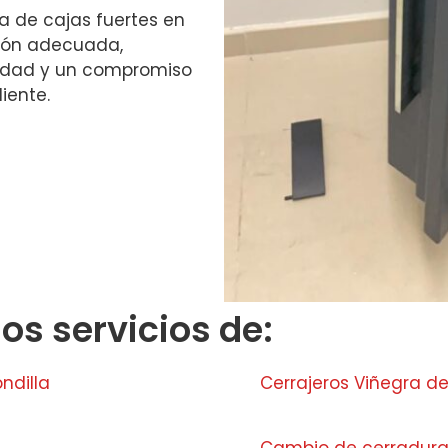
ra de cajas fuertes en
ción adecuada,
lidad y un compromiso
iente.
s servicios de:
ndilla
Cerrajeros Viñegra d