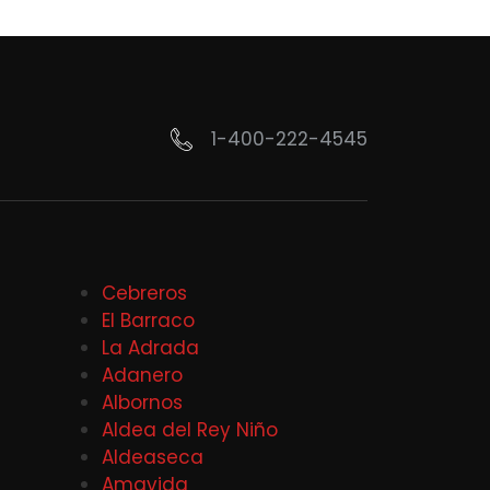
1-400-222-4545
Cebreros
El Barraco
La Adrada
Adanero
Albornos
Aldea del Rey Niño
Aldeaseca
Amavida