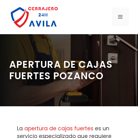
Saltar
al
MENÚ
contenido
APERTURA DE CAJAS
FUERTES POZANCO
La
apertura de cajas fuertes
es un
servicio especializado que requiere