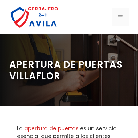
Saltar
al
MENÚ
contenido
APERTURA DE PUERTAS
VILLAFLOR
La
apertura de puertas
es un servicio
esencial que permite a los clientes