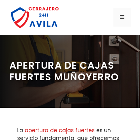
Saltar
al
MENÚ
contenido
APERTURA DE CAJAS
FUERTES MUÑOYERRO
La
apertura de cajas fuertes
es un
servicio fundamental que ofrecemos