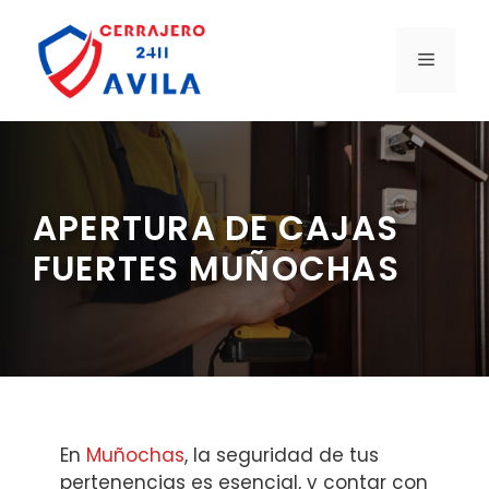
Saltar
al
MENÚ
contenido
APERTURA DE CAJAS
FUERTES MUÑOCHAS
En
Muñochas
, la seguridad de tus
pertenencias es esencial, y contar con