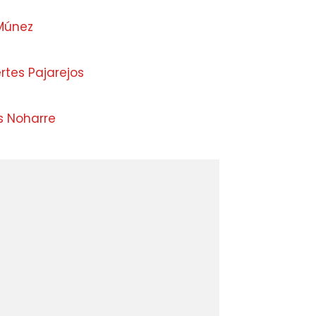
Múnez
rtes Pajarejos
s Noharre