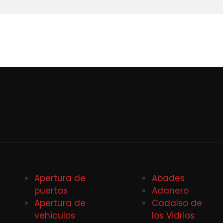
Apertura de
Abades
puertas
Adanero
Apertura de
Cadalso de
vehiculos
los Vidrios