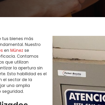
e tus bienes más
fundamental. Nuestro
es
en
Múnez
se
 eficacia. Contamos
s que utilizan
izar la apertura sin
e. Esta habilidad es el
 el sector de la
ejar una amplia
 seguridad.