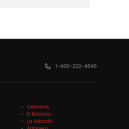
1-400-222-4545
Cebreros
El Barraco
La Adrada
Adanero